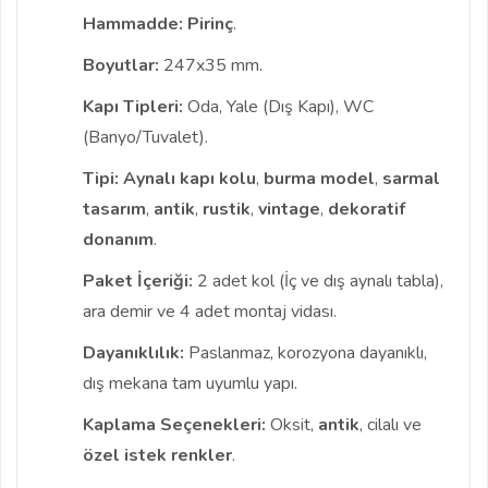
Hammadde:
Pirinç
.
Boyutlar:
247x35 mm.
Kapı Tipleri:
Oda, Yale (Dış Kapı), WC
(Banyo/Tuvalet).
Tipi:
Aynalı kapı kolu
,
burma model
,
sarmal
tasarım
,
antik
,
rustik
,
vintage
,
dekoratif
donanım
.
Paket İçeriği:
2 adet kol (İç ve dış aynalı tabla),
ara demir ve 4 adet montaj vidası.
Dayanıklılık:
Paslanmaz, korozyona dayanıklı,
dış mekana tam uyumlu yapı.
Kaplama Seçenekleri:
Oksit,
antik
, cilalı ve
özel istek renkler
.