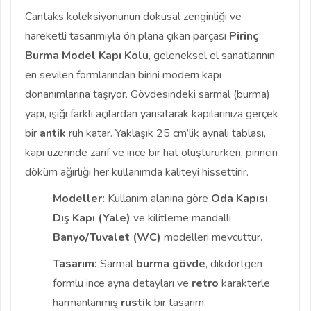
Cantaks koleksiyonunun dokusal zenginliği ve
hareketli tasarımıyla ön plana çıkan parçası
Pirinç
Burma Model Kapı Kolu
, geleneksel el sanatlarının
en sevilen formlarından birini modern kapı
donanımlarına taşıyor. Gövdesindeki sarmal (burma)
yapı, ışığı farklı açılardan yansıtarak kapılarınıza gerçek
bir
antik
ruh katar. Yaklaşık 25 cm’lik aynalı tablası,
kapı üzerinde zarif ve ince bir hat oluştururken; pirincin
döküm ağırlığı her kullanımda kaliteyi hissettirir.
Modeller:
Kullanım alanına göre
Oda Kapısı
,
Dış Kapı (Yale)
ve kilitleme mandallı
Banyo/Tuvalet (WC)
modelleri mevcuttur.
Tasarım:
Sarmal
burma gövde
, dikdörtgen
formlu ince ayna detayları ve
retro
karakterle
harmanlanmış
rustik
bir tasarım.