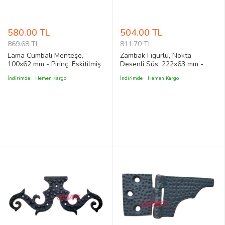
580.00 TL
504.00 TL
869.68 TL
811.70 TL
Lama Cumbalı Menteşe,
Zambak Figürlü, Nokta
100x62 mm - Pirinç, Eskitilmiş
Desenli Süs, 222x63 mm -
Antika Tip Vintage, Klasik Stil
Pirinç, Antik, Vintage, Rustik
İndirimde
Hemen Kargo
İndirimde
Hemen Kargo
Kapı Menteşesi
Stil Sandık, Mobilya Sahte
Menteşe