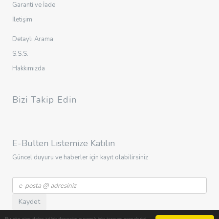
Garanti ve İade
İletişim
Detaylı Arama
S.S.S.
Hakkımızda
Bizi Takip Edin
E-Bulten Listemize Katılın
Güncel duyuru ve haberler için kayıt olabilirsiniz
Kaydet
Bu site size daha iyi bir deneyim sunmak için tarayıcı çerezlerini