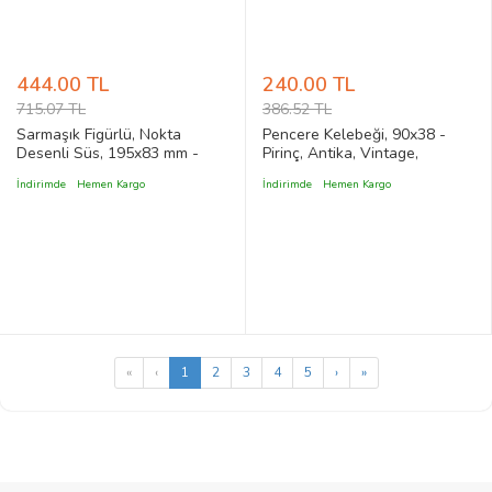
444.00 TL
240.00 TL
715.07 TL
386.52 TL
Sarmaşık Figürlü, Nokta
Pencere Kelebeği, 90x38 -
Desenli Süs, 195x83 mm -
Pirinç, Antika, Vintage,
Pirinç, Antik, Vintage, Rustik
Eskitme Stil Menteşeli
İndirimde
Hemen Kargo
İndirimde
Hemen Kargo
Stil Sandık, Mobilya Sahte
Pencere Sabitleyici Tutucu
Menteşe
Aparat
«
‹
1
2
3
4
5
›
»