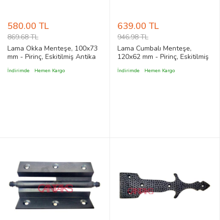
580.00 TL
639.00 TL
869.68 TL
946.98 TL
Lama Okka Menteşe, 100x73
Lama Cumbalı Menteşe,
mm - Pirinç, Eskitilmiş Antika
120x62 mm - Pirinç, Eskitilmiş
Tip Vintage, Klasik Stil Kapı
Antika Tip Vintage, Klasik Stil
İndirimde
Hemen Kargo
İndirimde
Hemen Kargo
Menteşesi
Kapı Menteşesi