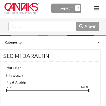
0
Sepetim
Arayın
SEÇİMİ DARALTIN
Markalar
Cantaks
Fiyat Aralığı
0
TL
6890
TL