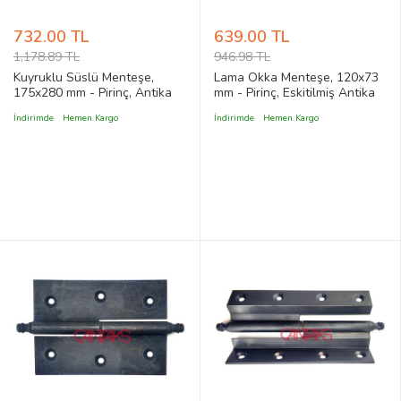
732.00 TL
639.00 TL
1,178.89 TL
946.98 TL
Kuyruklu Süslü Menteşe,
Lama Okka Menteşe, 120x73
175x280 mm - Pirinç, Antika
mm - Pirinç, Eskitilmiş Antika
ve Dekoratif, Vintage Stil
Tip Vintage, Klasik Stil Kapı
İndirimde
Hemen Kargo
İndirimde
Hemen Kargo
Menteşesi