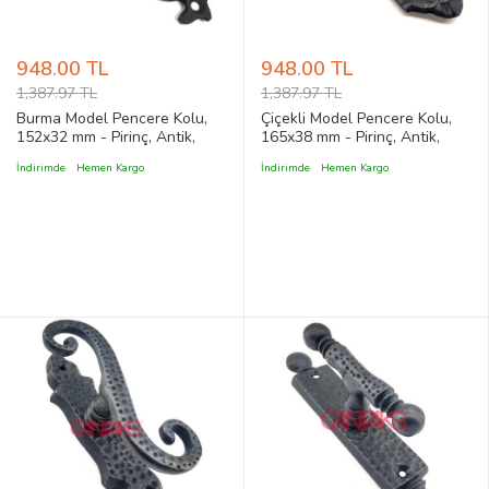
948.00 TL
948.00 TL
1,387.97 TL
1,387.97 TL
Burma Model Pencere Kolu,
Çiçekli Model Pencere Kolu,
152x32 mm - Pirinç, Antik,
165x38 mm - Pirinç, Antik,
Vintage, Retro, Klasik Stil
Barok, Vintage Stil Dekoratif
İndirimde
Hemen Kargo
İndirimde
Hemen Kargo
Dekoratif Pencere Kol
İşlemeli Pencere Kol