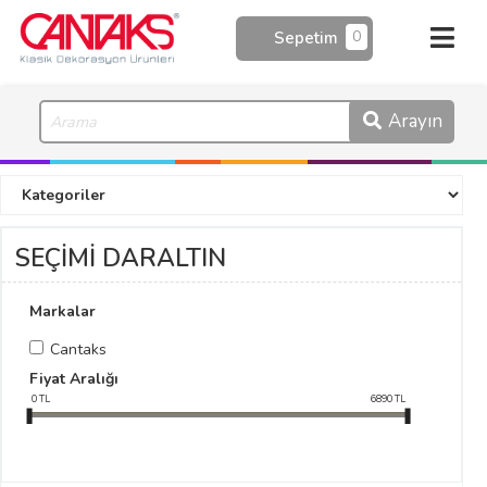
0
Sepetim
Arayın
SEÇİMİ DARALTIN
Markalar
Cantaks
Fiyat Aralığı
0
TL
6890
TL