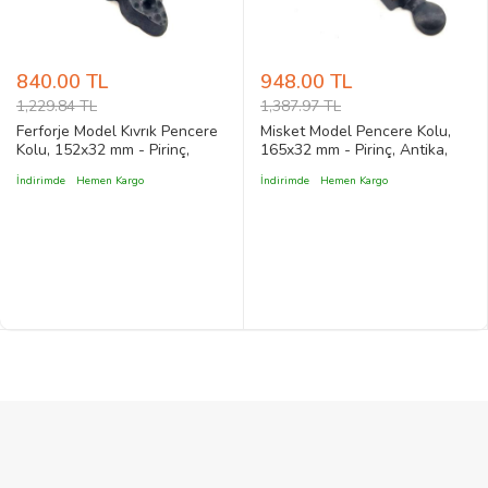
840.00 TL
948.00 TL
1,229.84 TL
1,387.97 TL
Ferforje Model Kıvrık Pencere
Misket Model Pencere Kolu,
Kolu, 152x32 mm - Pirinç,
165x32 mm - Pirinç, Antika,
Antik, Vintage, Rustik Stil
Vintage, Rustik Stil Nokta
İndirimde
Hemen Kargo
İndirimde
Hemen Kargo
Dekoratif Pencere Kol
Dövme Desen Dekoratif
Pencere Kol