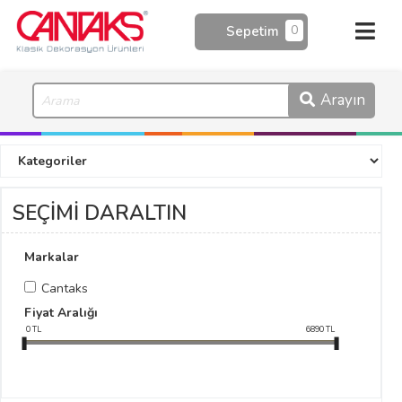
0
Sepetim
Arayın
SEÇİMİ DARALTIN
Markalar
Cantaks
Fiyat Aralığı
0
TL
6890
TL