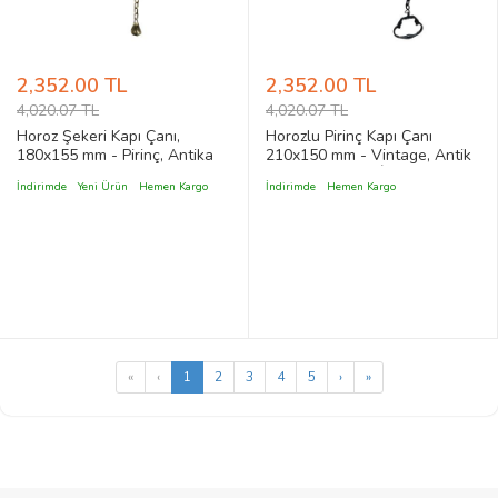
2,352.00 TL
2,352.00 TL
4,020.07 TL
4,020.07 TL
Horoz Şekeri Kapı Çanı,
Horozlu Pirinç Kapı Çanı
180x155 mm - Pirinç, Antika
210x150 mm - Vintage, Antik
ve Dekoratif, Vintage Stil
ve Nostaljik Stil İç ve Dış
İndirimde
Yeni Ürün
Hemen Kargo
İndirimde
Hemen Kargo
Mekan Çan | Cantaks
«
‹
1
2
3
4
5
›
»