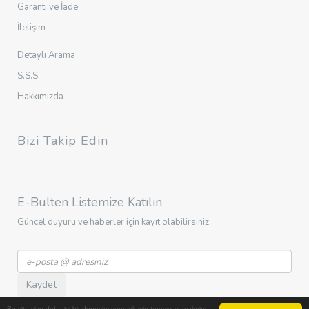
Garanti ve İade
İletişim
Detaylı Arama
S.S.S.
Hakkımızda
Bizi Takip Edin
E-Bulten Listemize Katılın
Güncel duyuru ve haberler için kayıt olabilirsiniz
Kaydet
Bu site size daha iyi bir deneyim sunmak için tarayıcı çerezlerini