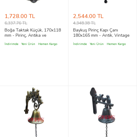
1,728.00 TL
2,544.00 TL
6,337.76 TL
4,348.38 TL
Boğa Taktak Küçük, 170x118
Baykuş Pirinç Kapı Çanı
mm - Pirinç, Antika ve
180x165 mm - Antik, Vintage
Dekoratif, Vintage Stil
ve Retro Tasarım İç ve Dış
İndirimde
Yeni Ürün
Hemen Kargo
İndirimde
Yeni Ürün
Hemen Kargo
Mekan Kapı Çan