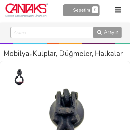
0
Sepetim
Arayın
Mobilya
Kulplar, Düğmeler, Halkalar
»