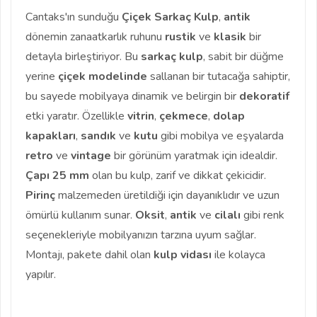
Cantaks'ın sunduğu
Çiçek Sarkaç Kulp
,
antik
dönemin zanaatkarlık ruhunu
rustik
ve
klasik
bir
detayla birleştiriyor. Bu
sarkaç kulp
, sabit bir düğme
yerine
çiçek modelinde
sallanan bir tutacağa sahiptir,
bu sayede mobilyaya dinamik ve belirgin bir
dekoratif
etki yaratır. Özellikle
vitrin
,
çekmece
,
dolap
kapakları
,
sandık
ve
kutu
gibi mobilya ve eşyalarda
retro
ve
vintage
bir görünüm yaratmak için idealdir.
Çapı 25 mm
olan bu kulp, zarif ve dikkat çekicidir.
Pirinç
malzemeden üretildiği için dayanıklıdır ve uzun
ömürlü kullanım sunar.
Oksit
,
antik
ve
cilalı
gibi renk
seçenekleriyle mobilyanızın tarzına uyum sağlar.
Montajı, pakete dahil olan
kulp vidası
ile kolayca
yapılır.