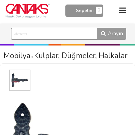
0
Sepetim
Arayın
Mobilya
Kulplar, Düğmeler, Halkalar
»