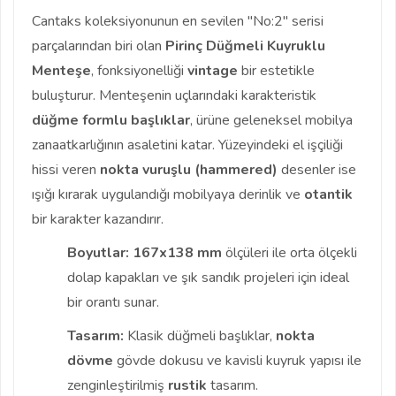
Cantaks koleksiyonunun en sevilen "No:2" serisi
parçalarından biri olan
Pirinç Düğmeli Kuyruklu
Menteşe
, fonksiyonelliği
vintage
bir estetikle
buluşturur. Menteşenin uçlarındaki karakteristik
düğme formlu başlıklar
, ürüne geleneksel mobilya
zanaatkarlığının asaletini katar. Yüzeyindeki el işçiliği
hissi veren
nokta vuruşlu (hammered)
desenler ise
ışığı kırarak uygulandığı mobilyaya derinlik ve
otantik
bir karakter kazandırır.
Boyutlar:
167x138 mm
ölçüleri ile orta ölçekli
dolap kapakları ve şık sandık projeleri için ideal
bir orantı sunar.
Tasarım:
Klasik düğmeli başlıklar,
nokta
dövme
gövde dokusu ve kavisli kuyruk yapısı ile
zenginleştirilmiş
rustik
tasarım.