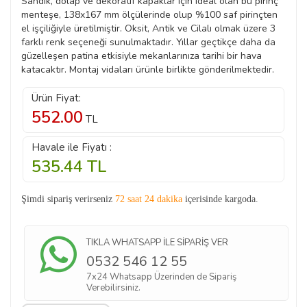
Sandık, dolap ve dekoratif kapaklar için ideal olan bu pirinç
menteşe, 138x167 mm ölçülerinde olup %100 saf pirinçten
el işçiliğiyle üretilmiştir. Oksit, Antik ve Cilalı olmak üzere 3
farklı renk seçeneği sunulmaktadır. Yıllar geçtikçe daha da
güzelleşen patina etkisiyle mekanlarınıza tarihi bir hava
katacaktır. Montaj vidaları ürünle birlikte gönderilmektedir.
Ürün Fiyat:
552.00
TL
Havale ile Fiyatı :
535.44
TL
Şimdi sipariş verirseniz
72 saat 24 dakika
içerisinde kargoda.
TIKLA WHATSAPP İLE SİPARİŞ VER
0532 546 12 55
7x24 Whatsapp Üzerinden de Sipariş
Verebilirsiniz.