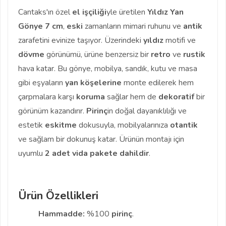
Cantaks'ın özel
el işçiliği
yle üretilen
Yıldız Yan
Gönye 7 cm
,
eski
zamanların mimari ruhunu ve
antik
zarafetini evinize taşıyor. Üzerindeki
yıldız
motifi ve
dövme
görünümü, ürüne benzersiz bir
retro
ve
rustik
hava katar. Bu gönye, mobilya, sandık, kutu ve masa
gibi eşyaların
yan köşelerine
monte edilerek hem
çarpmalara karşı
koruma
sağlar hem de
dekoratif
bir
görünüm kazandırır.
Pirinç
in doğal dayanıklılığı ve
estetik
eskitme
dokusuyla, mobilyalarınıza
otantik
ve sağlam bir dokunuş katar. Ürünün montajı için
uyumlu
2 adet vida pakete dahildir
.
Ürün Özellikleri
Hammadde:
%100
pirinç
.