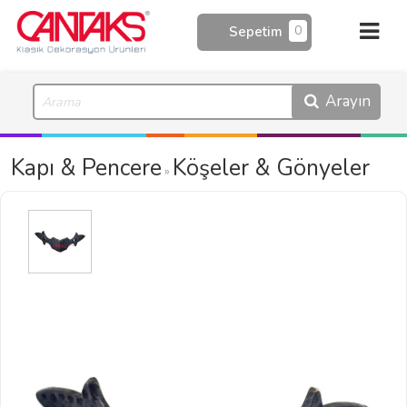
0
Sepetim
Arayın
Kapı & Pencere
Köşeler & Gönyeler
»